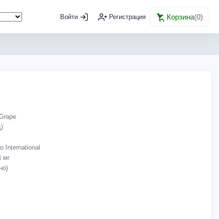
Корзина
(
0
)
Войти
Регистрация
)
International
4 мг
но)