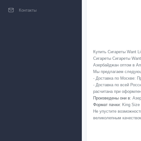
Контакты
Купить Сигареты Want Li
Сигареты Сигареты Want
Азербайджан оптом в Апр
Мы предлагаем следующ
- Доставка по Москве: 
- Доставка по всей Рос
расчитана при оформлен
Произведены они в:
Азер
Формат пачки:
King Size
Не упустите возможност
великолепным качеством