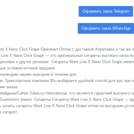
Оформить заказ Telegram
Оформить заказ WhatsApp
ne X Nano Click Grape Оригинал Оптом с доставкой Апрелевке а так же п
 Line X Nano Click Grape — это оригинальные сигареты высокого качест
елевке и других регионах. Сигареты Want Line X Nano Click Grape имеет 
ие условия оптовой продажи:
Производим нашим курьером в течении дня
сии: Транспортные компании (Вы выбираете удобный способ для вас при 
ии заказа
байджан/Cahan Tobacco International, что является гарантией высокого 
 Superslims (нано). Сигареты Сигареты Want Line X Nano Click Grape — и
ь купить сигареты Want Line X Nano Click Grape оптом по выгодным усл
 сигарет!