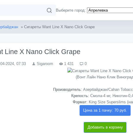
Выберите город:
ербайджан
» Сигареты Want Line X Nano Click Grape
 Line X Nano Click Grape
-04-2024, 07:33
Sigaroom
1 431
0
(Вонт Лайн Нано Клик Виноград
Производитель:
Азербайджан/Cahan Tobacco 
Крепость:
Смола-4 мг, Никотин-0,
Формат:
King Size Superslims (на
Цена за 1 пачку: 70 руб.
Добавить в корзину