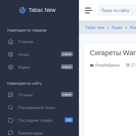
Tabac New
Tabac new
»
Акциз
»
Аз
Навигация по товарам
Главная
Сигареты Want
Акциз
новое
Азербайджан
17
Марка
новое
Навигация по сайту
Отзывы
новое
Расширенный поиск
Последние товары
+50
Комментарии