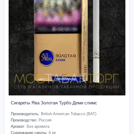
Сигареты Ява Золотая Турбо Деми слимс
Производитель:
British American Tobacco (BAT)
Производство:
Россия
Аромат:
Без аромата
Содержание смолы:
6 мг